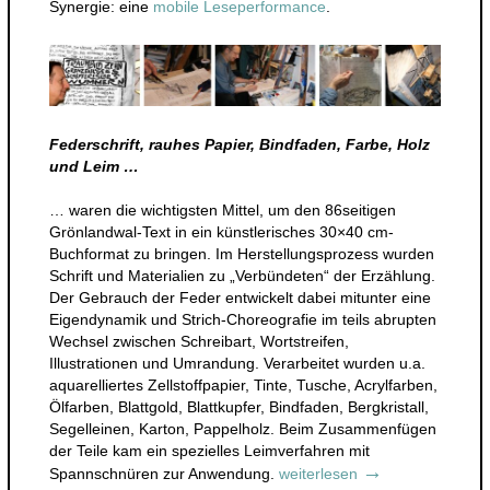
Synergie: eine
mobile Leseperformance
.
Federschrift, rauhes Papier, Bindfaden, Farbe, Holz
und Leim …
… waren die wichtigsten Mittel, um den 86seitigen
Grönlandwal-Text in ein künstlerisches 30×40 cm-
Buchformat zu bringen. Im Herstellungsprozess wurden
Schrift und Materialien zu „Verbündeten“ der Erzählung.
Der Gebrauch der Feder entwickelt dabei mitunter eine
Eigendynamik und Strich-Choreografie im teils abrupten
Wechsel zwischen Schreibart, Wortstreifen,
Illustrationen und Umrandung. Verarbeitet wurden u.a.
aquarelliertes Zellstoffpapier, Tinte, Tusche, Acrylfarben,
Ölfarben, Blattgold, Blattkupfer, Bindfaden, Bergkristall,
Segelleinen, Karton, Pappelholz. Beim Zusammenfügen
der Teile kam ein spezielles Leimverfahren mit
→
C
Spannschnüren zur Anwendung.
weiterlesen