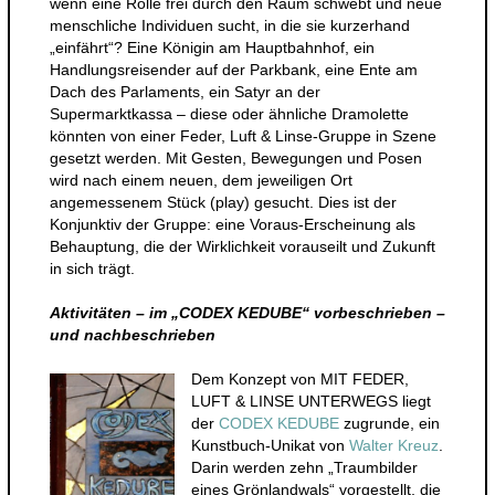
wenn eine Rolle frei durch den Raum schwebt und neue
menschliche Individuen sucht, in die sie kurzerhand
„einfährt“? Eine Königin am Hauptbahnhof, ein
Handlungsreisender auf der Parkbank, eine Ente am
Dach des Parlaments, ein Satyr an der
Supermarktkassa – diese oder ähnliche Dramolette
könnten von einer Feder, Luft & Linse-Gruppe in Szene
gesetzt werden. Mit Gesten, Bewegungen und Posen
wird nach einem neuen, dem jeweiligen Ort
angemessenem Stück (play) gesucht. Dies ist der
Konjunktiv der Gruppe: eine Voraus-Erscheinung als
Behauptung, die der Wirklichkeit vorauseilt und Zukunft
in sich trägt.
Aktivitäten – im „CODEX KEDUBE“ vorbeschrieben –
und nachbeschrieben
Dem Konzept von MIT FEDER,
LUFT & LINSE UNTERWEGS liegt
der
CODEX KEDUBE
zugrunde, ein
Kunstbuch-Unikat von
Walter Kreuz
.
Darin werden zehn „Traumbilder
eines Grönlandwals“ vorgestellt, die