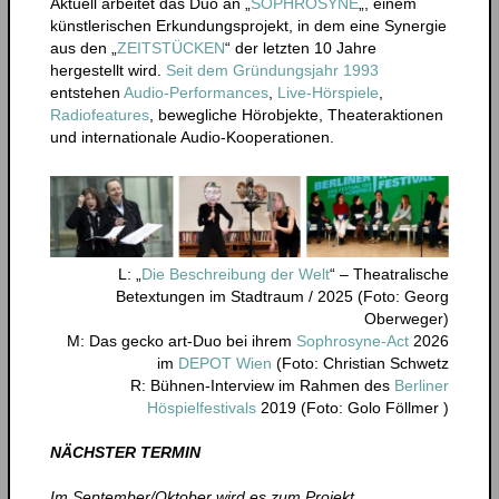
Aktuell arbeitet das Duo an „
SOPHROSYNE
„, einem
künstlerischen Erkundungsprojekt, in dem eine Synergie
aus den „
ZEITSTÜCKEN
“ der letzten 10 Jahre
hergestellt wird.
Seit dem Gründungsjahr 1993
entstehen
Audio-Performances
,
Live-Hörspiele
,
Radiofeatures
, bewegliche Hörobjekte, Theateraktionen
und internationale Audio-Kooperationen.
L: „
Die Beschreibung der Welt
“ – Theatralische
Betextungen im Stadtraum / 2025 (Foto: Georg
Oberweger)
M: Das gecko art-Duo bei ihrem
Sophrosyne-Act
2026
im
DEPOT Wien
(Foto: Christian Schwetz
R: Bühnen-Interview im Rahmen des
Berliner
Höspielfestivals
2019 (Foto: Golo Föllmer )
NÄCHSTER TERMIN
Im September/Oktober wird es zum Projekt