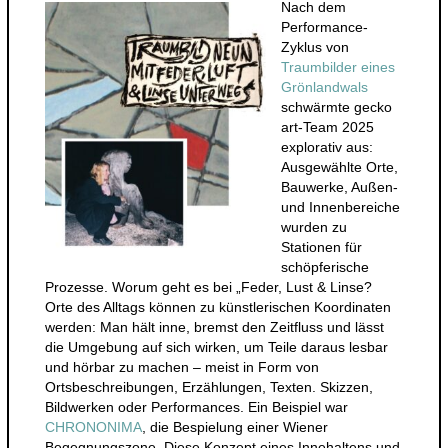
Nach dem
Performance-
Zyklus von
Traumbilder eines
Grönlandwals
schwärmte gecko
art-Team 2025
explorativ aus:
Ausgewählte Orte,
Bauwerke, Außen-
und Innenbereiche
wurden zu
Stationen für
schöpferische
Prozesse. Worum geht es bei „Feder, Lust & Linse?
Orte des Alltags können zu künstlerischen Koordinaten
werden: Man hält inne, bremst den Zeitfluss und lässt
die Umgebung auf sich wirken, um Teile daraus lesbar
und hörbar zu machen – meist in Form von
Ortsbeschreibungen, Erzählungen, Texten. Skizzen,
Bildwerken oder Performances. Ein Beispiel war
CHRONONIMA
, die Bespielung einer Wiener
Begegnungszone. Diese Konzept eines Innehaltens und