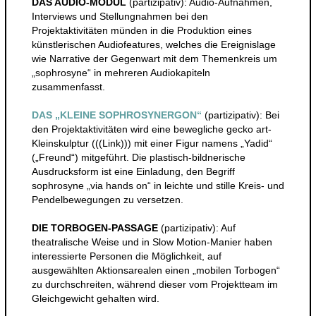
DAS AUDIO-MODUL
(partizipativ): Audio-Aufnahmen,
Interviews und Stellungnahmen bei den
Projektaktivitäten münden in die Produktion eines
künstlerischen Audiofeatures, welches die Ereignislage
wie Narrative der Gegenwart mit dem Themenkreis um
„sophrosyne“ in mehreren Audiokapiteln
zusammenfasst.
DAS „KLEINE SOPHROSYNERGON“
(partizipativ): Bei
den Projektaktivitäten wird eine bewegliche gecko art-
Kleinskulptur (((Link))) mit einer Figur namens „Yadid“
(„Freund“) mitgeführt. Die plastisch-bildnerische
Ausdrucksform ist eine Einladung, den Begriff
sophrosyne „via hands on“ in leichte und stille Kreis- und
Pendelbewegungen zu versetzen.
DIE TORBOGEN-PASSAGE
(partizipativ): Auf
theatralische Weise und in Slow Motion-Manier haben
interessierte Personen die Möglichkeit, auf
ausgewählten Aktionsarealen einen „mobilen Torbogen“
zu durchschreiten, während dieser vom Projektteam im
Gleichgewicht gehalten wird.