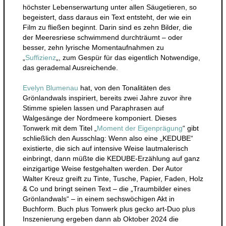
höchster Lebenserwartung unter allen Säugetieren, so
begeistert, dass daraus ein Text entsteht, der wie ein
Film zu fließen beginnt. Darin sind es zehn Bilder, die
der Meeresriese schwimmend durchträumt – oder
besser, zehn lyrische Momentaufnahmen zu
„
Suffizienz
„, zum Gespür für das eigentlich Notwendige,
das gerademal Ausreichende.
Evelyn Blumenau
hat, von den Tonalitäten des
Grönlandwals inspiriert, bereits zwei Jahre zuvor ihre
Stimme spielen lassen und Paraphrasen auf
Walgesänge der Nordmeere komponiert. Dieses
Tonwerk mit dem Titel „
Moment der Eigenprägung
“ gibt
schließlich den Ausschlag: Wenn also eine „KEDUBE“
existierte, die sich auf intensive Weise lautmalerisch
einbringt, dann müßte die KEDUBE-Erzählung auf ganz
einzigartige Weise festgehalten werden. Der Autor
Walter Kreuz greift zu Tinte, Tusche, Papier, Faden, Holz
& Co und bringt seinen Text – die „Traumbilder eines
Grönlandwals“ – in einem sechswöchigen Akt in
Buchform. Buch plus Tonwerk plus gecko art-Duo plus
Inszenierung ergeben dann ab Oktober 2024 die