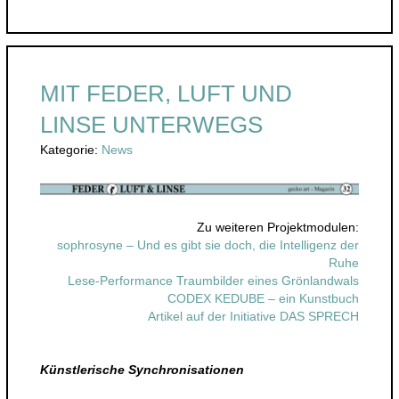
O
D
E
X
K
MIT FEDER, LUFT UND
E
D
LINSE UNTERWEGS
U
B
Kategorie:
News
E
–
e
i
Zu weiteren Projektmodulen:
n
sophrosyne – Und es gibt sie doch, die Intelligenz der
K
Ruhe
u
Lese-Performance Traumbilder eines Grönlandwals
n
CODEX KEDUBE – ein Kunstbuch
s
Artikel auf der Initiative DAS SPRECH
t
b
u
Künstlerische Synchronisationen
c
h