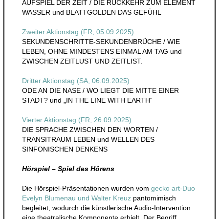
AUFSPIEL DER ZEIT / DIE RÜCKKEHR ZUM ELEMENT
WASSER und BLATTGOLDEN DAS GEFÜHL
Zweiter Aktionstag (FR, 05.09.2025)
SEKUNDENSCHRITTE-SEKUNDENBRÜCHE / WIE
LEBEN, OHNE MINDESTENS EINMAL AM TAG und
ZWISCHEN ZEITLUST UND ZEITLIST.
Dritter Aktionstag (SA, 06.09.2025)
ODE AN DIE NASE / WO LIEGT DIE MITTE EINER
STADT? und „IN THE LINE WITH EARTH“
Vierter Aktionstag (FR, 26.09.2025)
DIE SPRACHE ZWISCHEN DEN WORTEN /
TRANSITRAUM LEBEN und WELLEN DES
SINFONISCHEN DENKENS
Hörspiel – Spiel des Hörens
Die Hörspiel-Präsentationen wurden vom
gecko art-Duo
Evelyn Blumenau und Walter Kreuz
pantomimisch
begleitet, wodurch die künstlerische Audio-Intervention
eine theatralische Komponente erhielt. Der Begriff