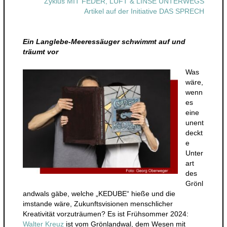
Zyklus MIT FEDER, LUFT & LINSE UNTERWEGS
Artikel auf der Initiative DAS SPRECH
Ein Langlebe-Meeressäuger schwimmt auf und
träumt vor
Was
wäre,
wenn
es
eine
unent
deckt
e
Unter
art
des
Grönl
andwals gäbe, welche „KEDUBE“ hieße und die
imstande wäre, Zukunftsvisionen menschlicher
Kreativität vorzuträumen? Es ist Frühsommer 2024:
Walter Kreuz
ist vom Grönlandwal, dem Wesen mit