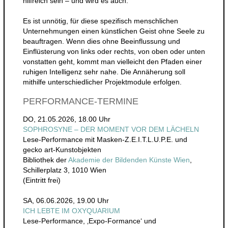
hilfreich sein – und wird es auch.
Es ist unnötig, für diese spezifisch menschlichen
Unternehmungen einen künstlichen Geist ohne Seele zu
beauftragen. Wenn dies ohne Beeinflussung und
Einflüsterung von links oder rechts, von oben oder unten
vonstatten geht, kommt man vielleicht den Pfaden einer
ruhigen Intelligenz sehr nahe. Die Annäherung soll
mithilfe unterschiedlicher Projektmodule erfolgen.
PERFORMANCE-TERMINE
DO, 21.05.2026, 18.00 Uhr
SOPHROSYNE – DER MOMENT VOR DEM LÄCHELN
Lese-Performance mit Masken-Z.E.I.T.L.U.P.E. und
gecko art-Kunstobjekten
Bibliothek der
Akademie der Bildenden Künste Wien
,
Schillerplatz 3, 1010 Wien
(Eintritt frei)
SA, 06.06.2026, 19.00 Uhr
ICH LEBTE IM OXYQUARIUM
Lese-Performance, ‚Expo-Formance‘ und