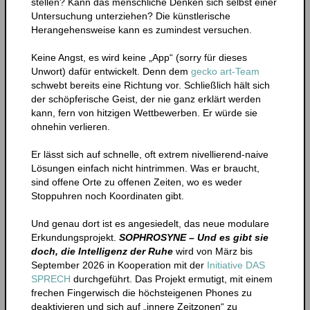
stellen? Kann das menschliche Denken sich selbst einer
Untersuchung unterziehen? Die künstlerische
Herangehensweise kann es zumindest versuchen.
Keine Angst, es wird keine „App“ (sorry für dieses
Unwort) dafür entwickelt. Denn dem
gecko art-Team
schwebt bereits eine Richtung vor. Schließlich hält sich
der schöpferische Geist, der nie ganz erklärt werden
kann, fern von hitzigen Wettbewerben. Er würde sie
ohnehin verlieren.
Er lässt sich auf schnelle, oft extrem nivellierend-naive
Lösungen einfach nicht hintrimmen. Was er braucht,
sind offene Orte zu offenen Zeiten, wo es weder
Stoppuhren noch Koordinaten gibt.
Und genau dort ist es angesiedelt, das neue modulare
Erkundungsprojekt.
SOPHROSYNE – Und es gibt sie
doch, die Intelligenz der Ruhe
wird von März bis
September 2026 in Kooperation mit der
Initiative DAS
SPRECH
durchgeführt. Das Projekt ermutigt, mit einem
frechen Fingerwisch die höchsteigenen Phones zu
deaktivieren und sich auf „innere Zeitzonen“ zu