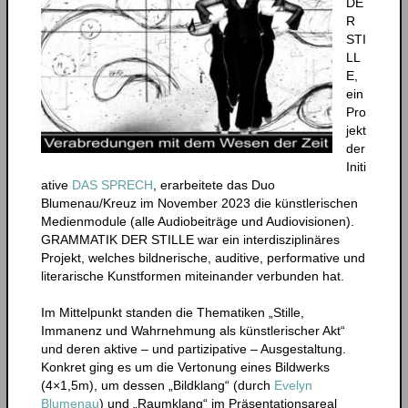
DE
R
STI
LL
E,
ein
Pro
jekt
der
Initi
ative
DAS SPRECH
, erarbeitete das Duo
Blumenau/Kreuz im November 2023 die künstlerischen
Medienmodule (alle Audiobeiträge und Audiovisionen).
GRAMMATIK DER STILLE war ein interdisziplinäres
Projekt, welches bildnerische, auditive, performative und
literarische Kunstformen miteinander verbunden hat.
Im Mittelpunkt standen die Thematiken „Stille,
Immanenz und Wahrnehmung als künstlerischer Akt“
und deren aktive – und partizipative – Ausgestaltung.
Konkret ging es um die Vertonung eines Bildwerks
(4×1,5m), um dessen „Bildklang“ (durch
Evelyn
Blumenau
) und „Raumklang“ im Präsentationsareal