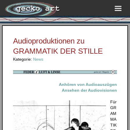
Audioproduktionen zu
GRAMMATIK DER STILLE
Kategorie:
News
Anhören von Audioauszügen
Ansehen der Audiovisionen
Für
GR
AM
MA
TIK