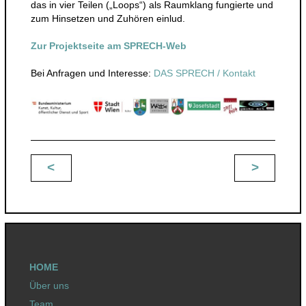
das in vier Teilen („Loops“) als Raumklang fungierte und
zum Hinsetzen und Zuhören einlud.
Zur Projektseite am SPRECH-Web
Bei Anfragen und Interesse:
DAS SPRECH / Kontakt
<
>
Beitragsnavigation
HOME
Über uns
Team