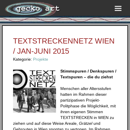
TEXTSTRECKENNETZ WIEN
/ JAN-JUNI 2015
Kategorie:
Projekte
Stimmspuren / Denkspuren /
Textspuren – die du ziehst
Menschen aller Altersstufen
hatten im Rahmen dieser
partizipativen Projekt-
Politphase die Möglichkeit, mit
ihren eigenen Stimmen
TEXTSTRECKEN in WIEN zu
ziehen und auf diese Weise Areale,
Grätzel
und
Gehrouten in Wien spontan zu vertonen. Im Rahmen